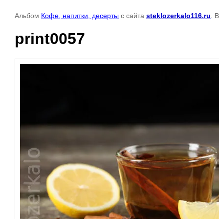
Альбом
Кофе, напитки, десерты
с сайта
steklozerkalo116.ru
. 
print0057